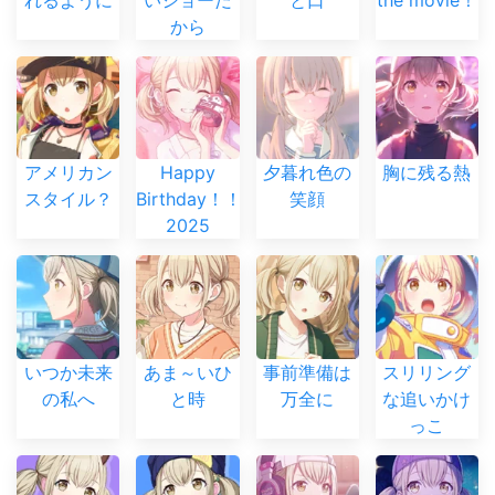
れるように
いショーだ
と口
the movie！
から
アメリカン
Happy
夕暮れ色の
胸に残る熱
スタイル？
Birthday！！
笑顔
2025
いつか未来
あま～いひ
事前準備は
スリリング
の私へ
と時
万全に
な追いかけ
っこ