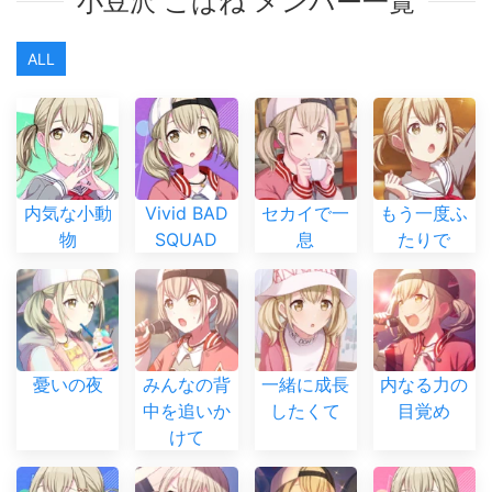
小豆沢 こはね メンバー一覧
ALL
内気な小動
Vivid BAD
セカイで一
もう一度ふ
物
SQUAD
息
たりで
憂いの夜
みんなの背
一緒に成長
内なる力の
中を追いか
したくて
目覚め
けて