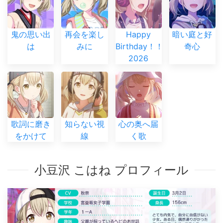
鬼の思い出
再会を楽し
Happy
暗い庭と好
は
みに
Birthday！！
奇心
2026
歌詞に磨き
知らない視
心の奥へ届
をかけて
線
く歌
小豆沢 こはね プロフィール