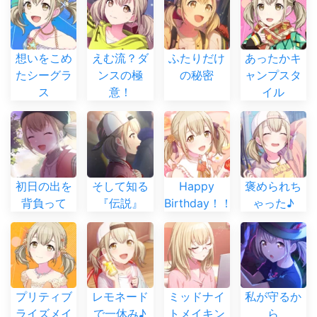
想いをこめ
えむ流？ダ
ふたりだけ
あったかキ
たシーグラ
ンスの極
の秘密
ャンプスタ
ス
意！
イル
初日の出を
そして知る
Happy
褒められち
背負って
『伝説』
Birthday！！
ゃった♪
プリティブ
レモネード
ミッドナイ
私が守るか
ライズメイ
で一休み♪
トメイキン
ら