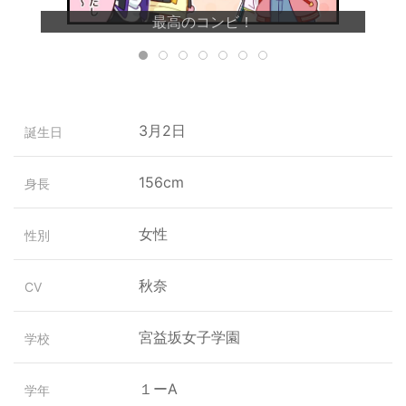
最高のコンビ！
3月2日
誕生日
156cm
身長
女性
性別
秋奈
CV
宮益坂女子学園
学校
１ーA
学年