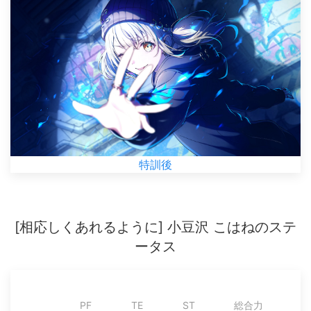
特訓後
[相応しくあれるように] 小豆沢 こはねのステ
ータス
PF
TE
ST
総合力