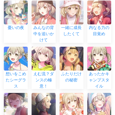
憂いの夜
みんなの背
一緒に成長
内なる力の
中を追いか
したくて
目覚め
けて
想いをこめ
えむ流？ダ
ふたりだけ
あったかキ
たシーグラ
ンスの極
の秘密
ャンプスタ
ス
意！
イル