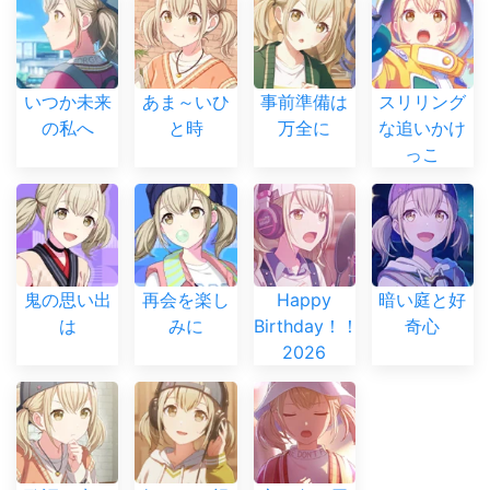
いつか未来
あま～いひ
事前準備は
スリリング
の私へ
と時
万全に
な追いかけ
っこ
鬼の思い出
再会を楽し
Happy
暗い庭と好
は
みに
Birthday！！
奇心
2026