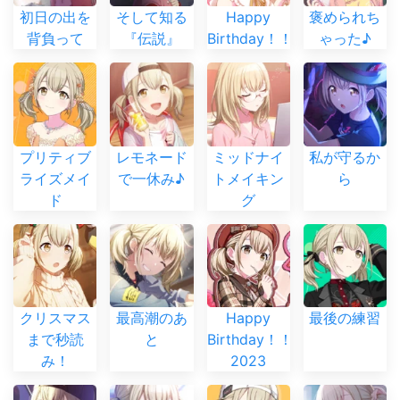
初日の出を
そして知る
Happy
褒められち
背負って
『伝説』
Birthday！！
ゃった♪
プリティブ
レモネード
ミッドナイ
私が守るか
ライズメイ
で一休み♪
トメイキン
ら
ド
グ
クリスマス
最高潮のあ
Happy
最後の練習
まで秒読
と
Birthday！！
み！
2023