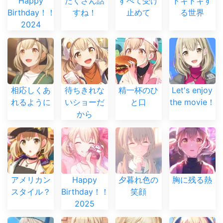
Happy
たくさん話
すべて受け
ドキドキす
Birthday！！
すね！
止めて
る世界
2024
相応しくあ
待ちきれな
精一杯のひ
Let's enjoy
れるように
いショーだ
と口
the movie！
から
アメリカン
Happy
夕暮れ色の
胸に残る熱
スタイル？
Birthday！！
笑顔
2025