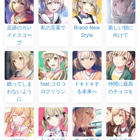
足跡のカレ
私の言葉で
Brand New
新しい朝に
イドスコー
Style
向けて
プ
眠ってしま
feat.コロコ
ドキドキす
仲間に最高
わないよう
ロクリリン
る未来へ
のチョコを
に