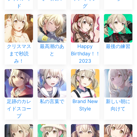
ド
グ
クリスマス
最高潮のあ
Happy
最後の練習
まで秒読
と
Birthday！！
み！
2023
足跡のカレ
私の言葉で
Brand New
新しい朝に
イドスコー
Style
向けて
プ