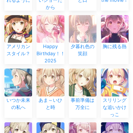
れるように
いショーだ
と口
the movie！
から
アメリカン
Happy
夕暮れ色の
胸に残る熱
スタイル？
Birthday！！
笑顔
2025
いつか未来
あま～いひ
事前準備は
スリリング
の私へ
と時
万全に
な追いかけ
っこ