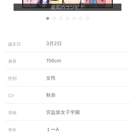
最高のコンビ！
3月2日
誕生日
156cm
身長
女性
性別
秋奈
CV
宮益坂女子学園
学校
１ーA
学年