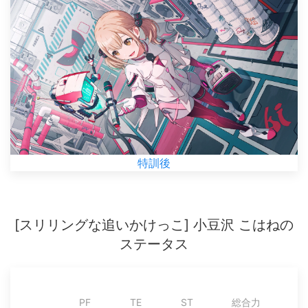
特訓後
[スリリングな追いかけっこ] 小豆沢 こはねの
ステータス
PF
TE
ST
総合力