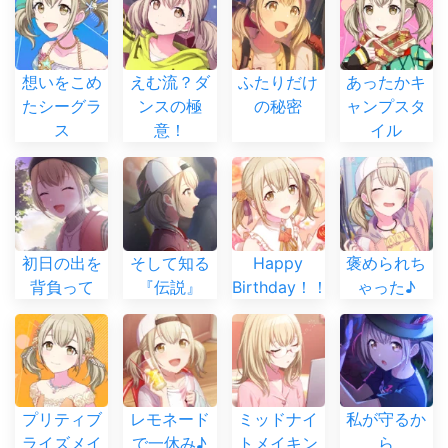
想いをこめ
えむ流？ダ
ふたりだけ
あったかキ
たシーグラ
ンスの極
の秘密
ャンプスタ
ス
意！
イル
初日の出を
そして知る
Happy
褒められち
背負って
『伝説』
Birthday！！
ゃった♪
プリティブ
レモネード
ミッドナイ
私が守るか
ライズメイ
で一休み♪
トメイキン
ら