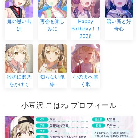
鬼の思い出
再会を楽し
Happy
暗い庭と好
は
みに
Birthday！！
奇心
2026
歌詞に磨き
知らない視
心の奥へ届
をかけて
線
く歌
小豆沢 こはね プロフィール