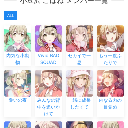
小豆沢 こはね メンバー一覧
ALL
内気な小動
Vivid BAD
セカイで一
もう一度ふ
物
SQUAD
息
たりで
憂いの夜
みんなの背
一緒に成長
内なる力の
中を追いか
したくて
目覚め
けて