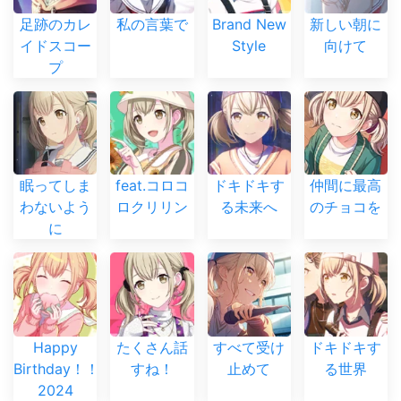
足跡のカレ
私の言葉で
Brand New
新しい朝に
イドスコー
Style
向けて
プ
眠ってしま
feat.コロコ
ドキドキす
仲間に最高
わないよう
ロクリリン
る未来へ
のチョコを
に
Happy
たくさん話
すべて受け
ドキドキす
Birthday！！
すね！
止めて
る世界
2024