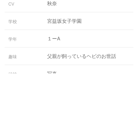
秋奈
CV
宮益坂女子学園
学校
１ーA
学年
父親が飼っているヘビのお世話
趣味
写真
特技
桃まん、ごま団子
好きな食べ物
酢の物
嫌いな食べ物
人前に立つこと
苦手