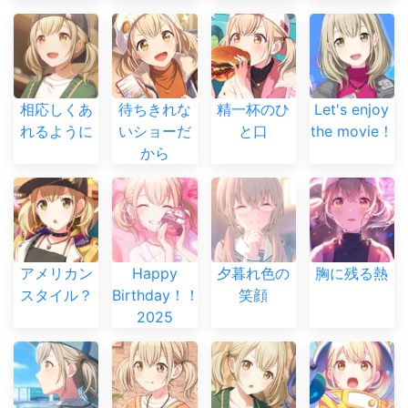
相応しくあ
待ちきれな
精一杯のひ
Let's enjoy
れるように
いショーだ
と口
the movie！
から
アメリカン
Happy
夕暮れ色の
胸に残る熱
スタイル？
Birthday！！
笑顔
2025