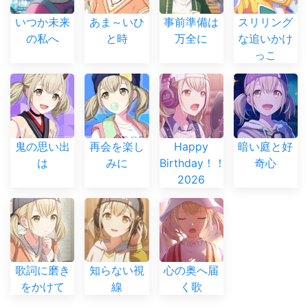
いつか未来
あま～いひ
事前準備は
スリリング
の私へ
と時
万全に
な追いかけ
っこ
鬼の思い出
再会を楽し
Happy
暗い庭と好
は
みに
Birthday！！
奇心
2026
歌詞に磨き
知らない視
心の奥へ届
をかけて
線
く歌