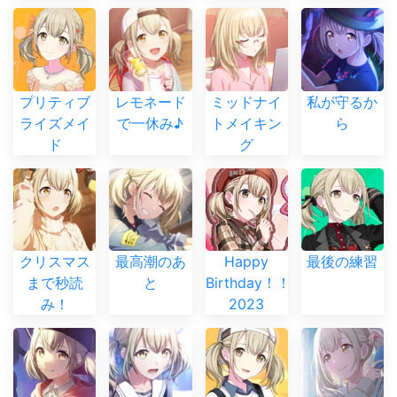
プリティブ
レモネード
ミッドナイ
私が守るか
ライズメイ
で一休み♪
トメイキン
ら
ド
グ
クリスマス
最高潮のあ
Happy
最後の練習
まで秒読
と
Birthday！！
み！
2023