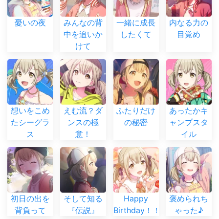
憂いの夜
みんなの背
一緒に成長
内なる力の
中を追いか
したくて
目覚め
けて
想いをこめ
えむ流？ダ
ふたりだけ
あったかキ
たシーグラ
ンスの極
の秘密
ャンプスタ
ス
意！
イル
初日の出を
そして知る
Happy
褒められち
背負って
『伝説』
Birthday！！
ゃった♪