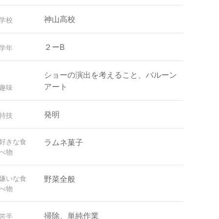
神山高校
学校
２ーB
学年
ショーの演出を考えること、バルーン
アート
趣味
発明
特技
好きな食
ラムネ菓子
べ物
嫌いな食
野菜全般
べ物
掃除、単純作業
苦手