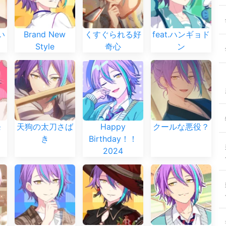
い
Brand New
くすぐられる好
feat.ハンギョド
Style
奇心
ン
発
天狗の太刀さば
Happy
クールな悪役？
き
Birthday！！
2024