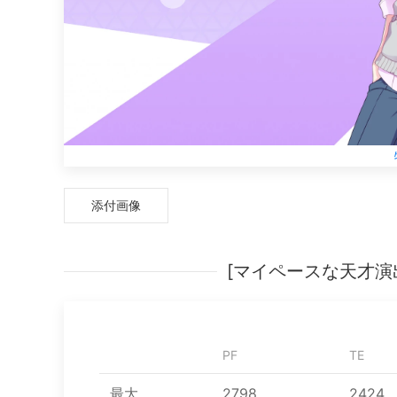
添付画像
[マイペースな天才演
PF
TE
最大
2798
2424