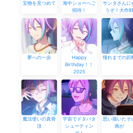
宝物を見つめて
海中ショーへご
サンタさんに
招待！
うぞ！大作
夢への一歩
Happy
憧れまでの距
Birthday！！
2025
魔法使いの真骨
宇宙でドタバタ
思い描いたそ
頂
シューティン
画が
グ！