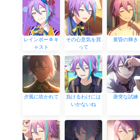
レインボー☆キ
その心意気を買
黄昏の輝き
ャスト
って
夕風に吹かれて
負けるわけには
唐突な試練
いかないね