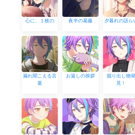
心に、１枚の
夜半の葛藤
夕暮れの語ら
漏れ聞こえる言
お返しの挨拶
掘り出し物
葉
見！