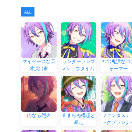
ALL
マイペースな天
ワンダーランズ
神出鬼没なパ
才演出家
×ショウタイム
ォーマー
内なる烈火
止まらぬ構想と
ファンタステ
暴走
ックプランナ