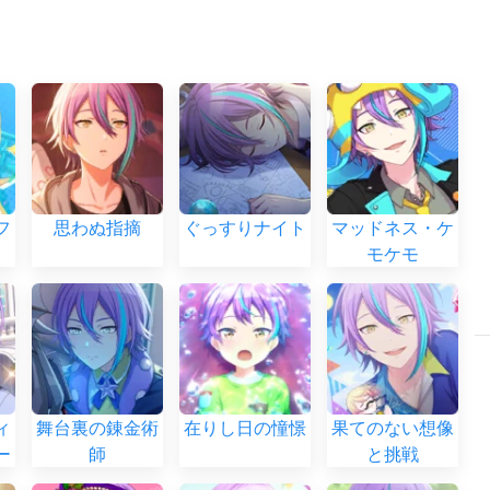
フ
思わぬ指摘
ぐっすりナイト
マッドネス・ケ
モケモ
ィ
舞台裏の錬金術
在りし日の憧憬
果てのない想像
ー
師
と挑戦