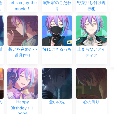
会
Let's enjoy the
演出家のこだわ
野菜押し付け現
戦
movie！
り
行犯
離
想いを込めた小
feat.ござるっち
止まらないアイ
道具作り
ディア
の
Happy
憂いの先
心の濁り
Birthday！！
2026