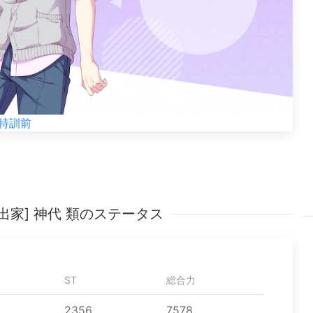
特訓前
出家] 神代 類のステータス
ST
総合力
2356
7578