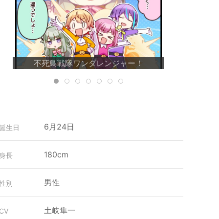
不死鳥戦隊ワンダレンジャー！
6月24日
誕生日
180cm
身長
男性
性別
土岐隼一
CV