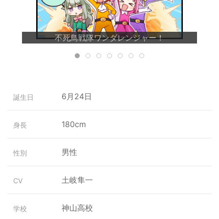
不死鳥戦隊ワンダレンジャー！
6月24日
誕生日
180cm
身長
男性
性別
土岐隼一
CV
神山高校
学校