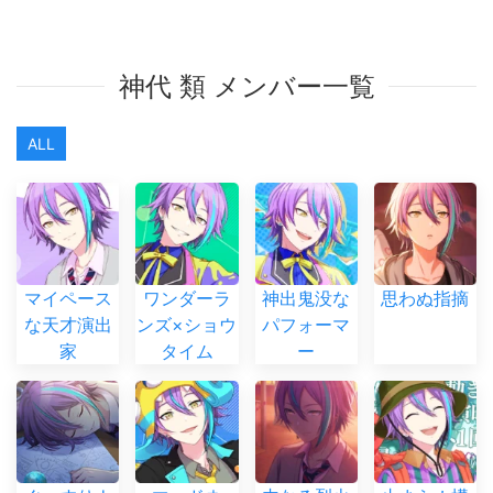
神代 類 メンバー一覧
ALL
マイペース
ワンダーラ
神出鬼没な
思わぬ指摘
な天才演出
ンズ×ショウ
パフォーマ
家
タイム
ー