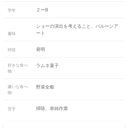
２ーB
学年
ショーの演出を考えること、バルーンア
ート
趣味
発明
特技
好きな食べ
ラムネ菓子
物
嫌いな食べ
野菜全般
物
掃除、単純作業
苦手