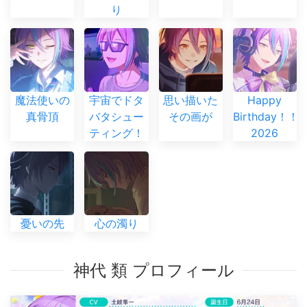
り
魔法使いの
宇宙でドタ
思い描いた
Happy
真骨頂
バタシュー
その画が
Birthday！！
ティング！
2026
憂いの先
心の濁り
神代 類 プロフィール