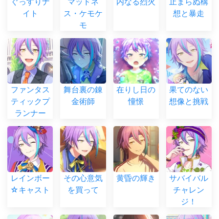
ぐっすりナ
マッドネ
内なる烈火
止まらぬ構
イト
ス・ケモケ
想と暴走
モ
ファンタス
舞台裏の錬
在りし日の
果てのない
ティックプ
金術師
憧憬
想像と挑戦
ランナー
レインボー
その心意気
黄昏の輝き
サバイバル
☆キャスト
を買って
チャレン
ジ！