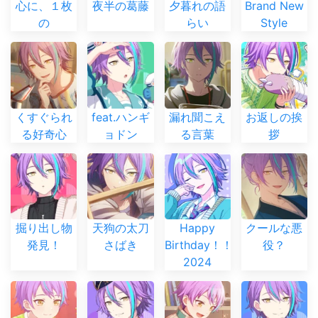
心に、１枚
夜半の葛藤
夕暮れの語
Brand New
の
らい
Style
くすぐられ
feat.ハンギ
漏れ聞こえ
お返しの挨
る好奇心
ョドン
る言葉
拶
掘り出し物
天狗の太刀
Happy
クールな悪
発見！
さばき
Birthday！！
役？
2024