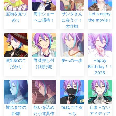
宝物を見つ
海中ショー
サンタさん
Let's enjoy
めて
へご招待！
に会うぞ！
the movie！
大作戦
演出家のこ
野菜押し付
夢への一歩
Happy
だわり
け現行犯
Birthday！！
2025
憧れまでの
想いを込め
feat.ござる
止まらない
距離
た小道具作
っち
アイディア