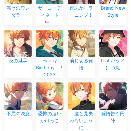
渇きのワン
ザ・コーデ
夜ふかしラ
Brand New
ダラー
ィネート
ーニング！
Style
中！
炎の継承
Happy
演じ切る覚
feat.バッド
Birthday！！
悟
ばつ丸
2023
不屈の決意
恐怖の追い
二度と見失
覚悟告ぐ円
かけっこ
わないよう
陣
に