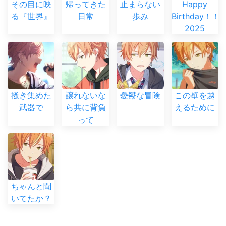
その目に映
帰ってきた
止まらない
Happy
る『世界』
日常
歩み
Birthday！！
2025
搔き集めた
譲れないな
憂鬱な冒険
この壁を越
武器で
ら共に背負
えるために
って
ちゃんと聞
いてたか？