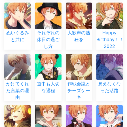
ぬいぐるみ
それぞれの
大歓声の熱
Happy
と共に
休日の過ご
狂を
Birthday！！
し方
2022
かけてくれ
道中も大切
作戦会議と
見えなくな
た言葉の理
な過程
チーズケー
った活路
由
キ