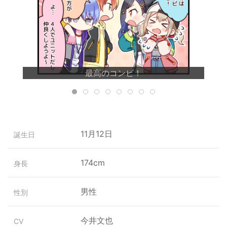
最高のコンビ！
11月12日
誕生日
174cm
身長
男性
性別
今井文也
CV