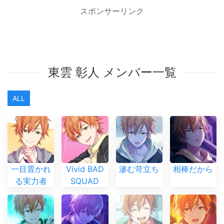
スポンサーリンク
東雲 彰人 メンバー一覧
ALL
一目置かれ
Vivid BAD
滲む苛立ち
相棒だから
る実力者
SQUAD