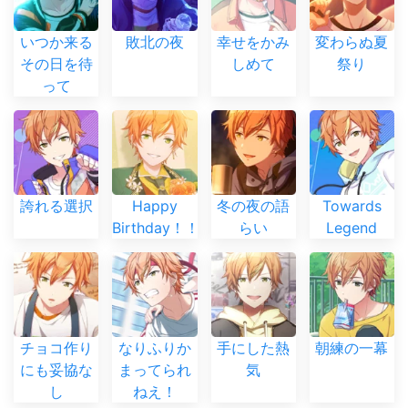
いつか来る
敗北の夜
幸せをかみ
変わらぬ夏
その日を待
しめて
祭り
って
誇れる選択
Happy
冬の夜の語
Towards
Birthday！！
らい
Legend
チョコ作り
なりふりか
手にした熱
朝練の一幕
にも妥協な
まってられ
気
し
ねえ！