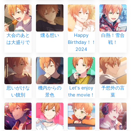
大会のあと
燻る想い
Happy
白熱！雪合
は大盛りで
Birthday！！
戦！
2024
思いがけな
機内からの
Let's enjoy
予想外の言
い餞別
景色
the movie！
葉