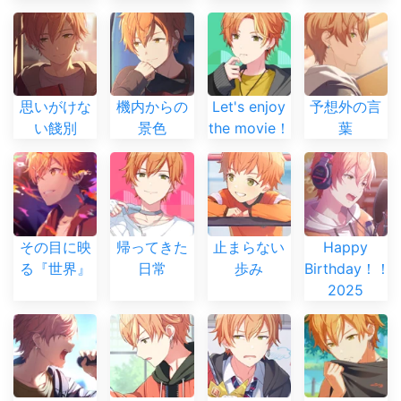
思いがけな
機内からの
Let's enjoy
予想外の言
い餞別
景色
the movie！
葉
その目に映
帰ってきた
止まらない
Happy
る『世界』
日常
歩み
Birthday！！
2025