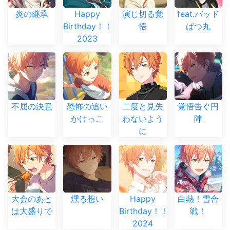
炎の継承
Happy
演じ切る覚
feat.バッド
Birthday！！
悟
ばつ丸
2023
不屈の決意
恐怖の追い
二度と見失
覚悟告ぐ円
かけっこ
わないよう
陣
に
大会のあと
燻る想い
Happy
白熱！雪合
は大盛りで
Birthday！！
戦！
2024