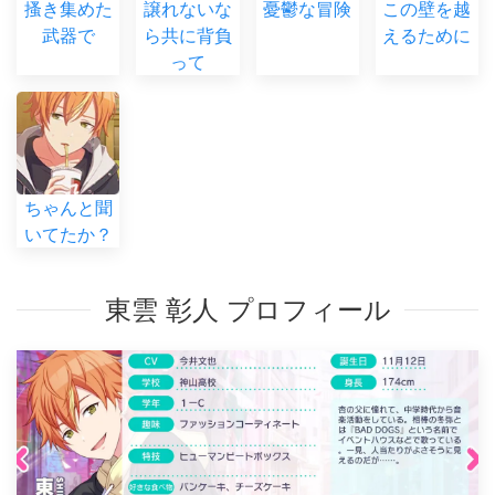
搔き集めた
譲れないな
憂鬱な冒険
この壁を越
武器で
ら共に背負
えるために
って
ちゃんと聞
いてたか？
東雲 彰人 プロフィール