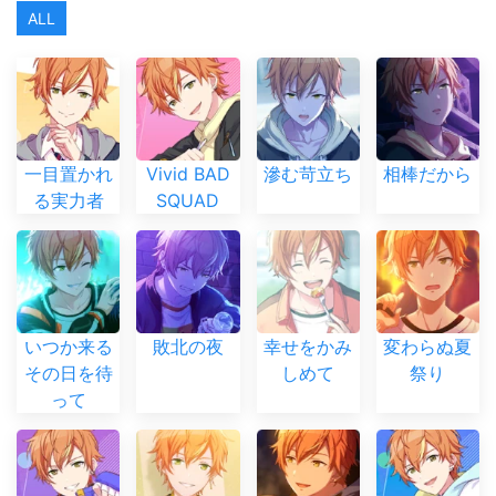
ALL
一目置かれ
Vivid BAD
滲む苛立ち
相棒だから
る実力者
SQUAD
いつか来る
敗北の夜
幸せをかみ
変わらぬ夏
その日を待
しめて
祭り
って