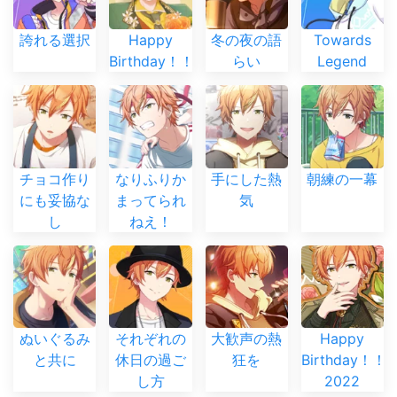
誇れる選択
Happy
冬の夜の語
Towards
Birthday！！
らい
Legend
チョコ作り
なりふりか
手にした熱
朝練の一幕
にも妥協な
まってられ
気
し
ねえ！
ぬいぐるみ
それぞれの
大歓声の熱
Happy
と共に
休日の過ご
狂を
Birthday！！
し方
2022