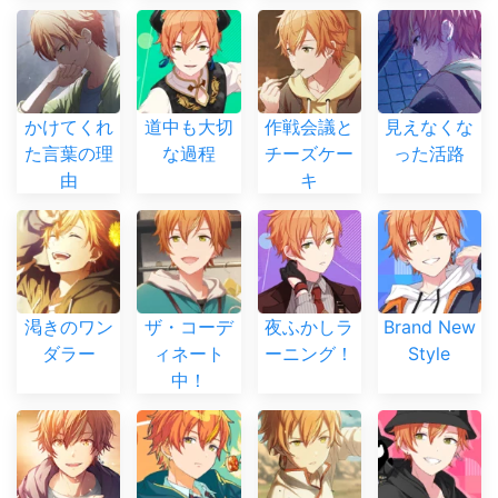
かけてくれ
道中も大切
作戦会議と
見えなくな
た言葉の理
な過程
チーズケー
った活路
由
キ
渇きのワン
ザ・コーデ
夜ふかしラ
Brand New
ダラー
ィネート
ーニング！
Style
中！