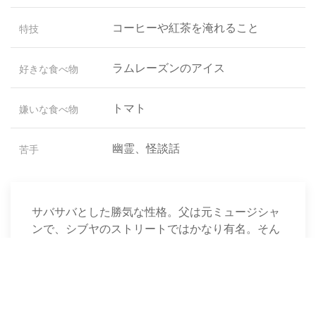
コーヒーや紅茶を淹れること
特技
ラムレーズンのアイス
好きな食べ物
トマト
嫌いな食べ物
幽霊、怪談話
苦手
サバサバとした勝気な性格。父は元ミュージシャ
ンで、シブヤのストリートではかなり有名。そん
な父がかつておこなったライブイベント『RAD
WEEKEND』をこえる、最高のイベントを自分の
手でつくることを夢見ている。