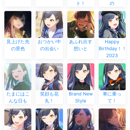
ト！
の
見上げた先
おつかい中
あふれ出す
Happy
の景色
の出会い
想いと
Birthday！！
2023
たまにはこ
笑顔も花
Brand New
車に乗っ
んな日も
丸！
Style
て！