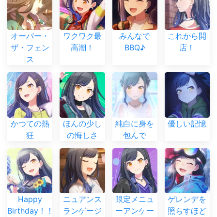
オーバー・
ワクワク最
みんなで
これから開
ザ・フェン
高潮！
BBQ♪
店！
ス
かつての熱
ほんの少し
純白に身を
優しい記憶
狂
の悔しさ
包んで
Happy
ニュアンス
限定メニュ
ゲレンデを
Birthday！！
ランゲージ
ーアンケー
照らすほど