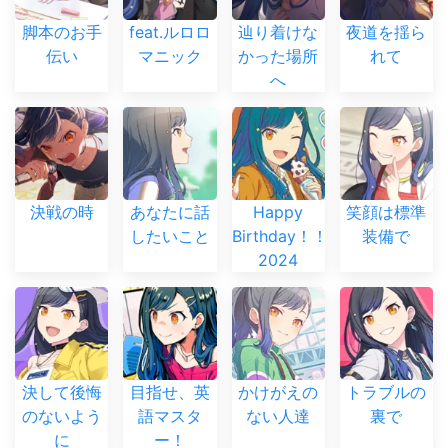
脚本のお手
feat.ルロロ
辿り着けな
夜道を揺ら
伝い
マニック
かった場所
れて
へ
決戦の時
あなたに話
Happy
笑顔は標準
したいこと
Birthday！！
装備で
2024
決して後悔
目指せ、英
かけがえの
トラブルの
のないよう
語マスタ
ない人達
裏で
に
ー！