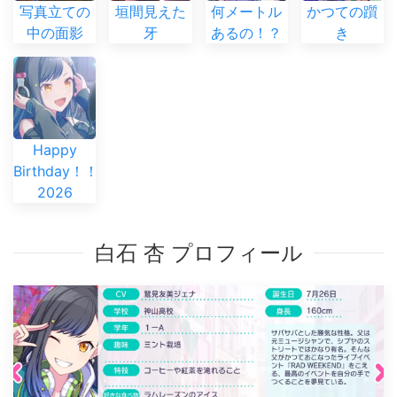
写真立ての
垣間見えた
何メートル
かつての躓
中の面影
牙
あるの！？
き
Happy
Birthday！！
2026
白石 杏 プロフィール