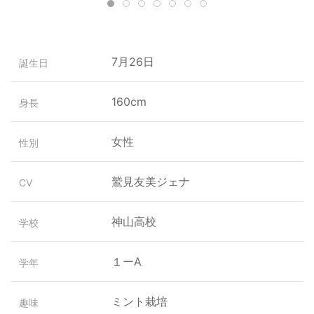
7月26日
誕生日
160cm
身長
女性
性別
鷲見友美ジェナ
CV
神山高校
学校
１ーA
学年
ミント栽培
趣味