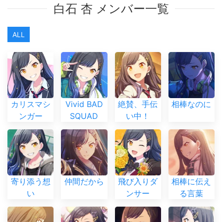
白石 杏 メンバー一覧
ALL
カリスマシ
Vivid BAD
絶賛、手伝
相棒なのに
ンガー
SQUAD
い中！
寄り添う想
仲間だから
飛び入りダ
相棒に伝え
い
ンサー
る言葉