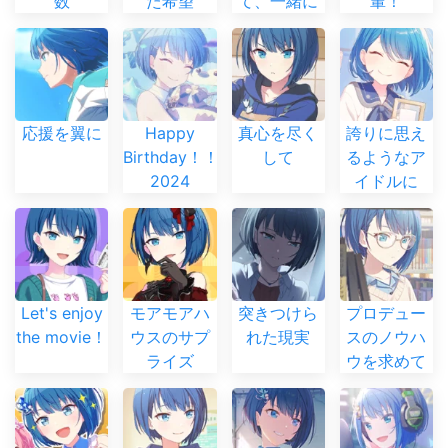
数
た希望
て、一緒に
輩！
応援を翼に
Happy
真心を尽く
誇りに思え
Birthday！！
して
るようなア
2024
イドルに
Let's enjoy
モアモアハ
突きつけら
プロデュー
the movie！
ウスのサプ
れた現実
スのノウハ
ライズ
ウを求めて