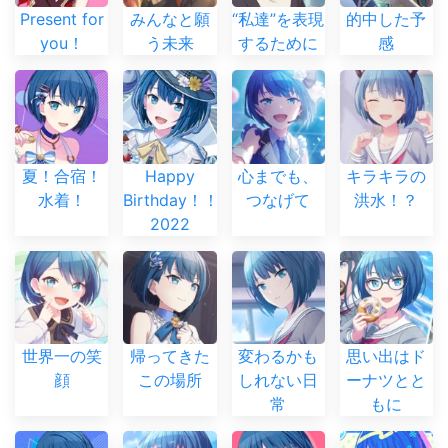
Present for
みんなと願
“私達”を表現
的中した予
you！
う未来
するために
感
夏！合宿！
Happy
心までも、
キラキラの
水着！
Birthday！！
つなげて
洪水！？
2022
世界一の笑
帰ってきた
変わるかも
思い出はド
顔
この場所
しれない日
ーナツとと
常
もに