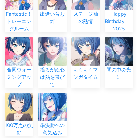
Fantastic！
出逢い育む
ステージ袖
Happy
トレーニン
絆
の熱情
Birthday！！
グルーム
2025
合同ウォー
揺るがぬ心
もくもくマ
闇の中の光
ミングアッ
は熱を帯び
ンガタイム
に
プ
て
100万点の笑
準決勝への
顔
意気込み