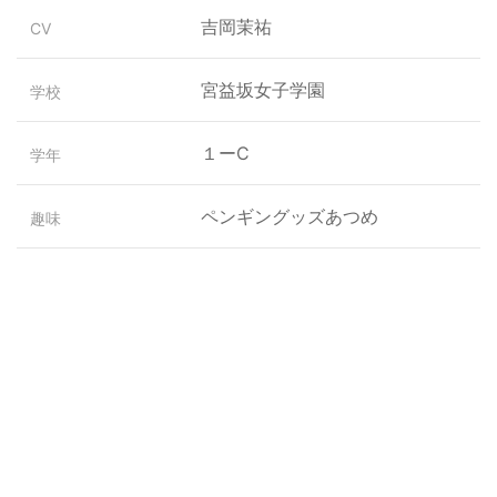
吉岡茉祐
CV
宮益坂女子学園
学校
１ーC
学年
ペンギングッズあつめ
趣味
バスケットボール
特技
甘いもの全般
好きな食べ物
ワサビ
嫌いな食べ物
怠けること
苦手