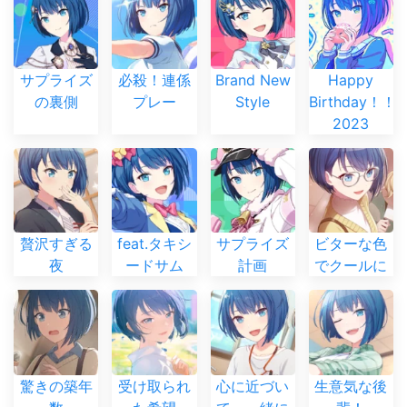
サプライズ
必殺！連係
Brand New
Happy
の裏側
プレー
Style
Birthday！！
2023
贅沢すぎる
feat.タキシ
サプライズ
ビターな色
夜
ードサム
計画
でクールに
驚きの築年
受け取られ
心に近づい
生意気な後