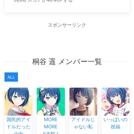
スポンサーリンク
桐谷 遥 メンバー一覧
ALL
国民的アイ
MORE
アイドルじ
いっぱいの
ドルだった
MORE
ゃない私
祝福
少女
JUMP！