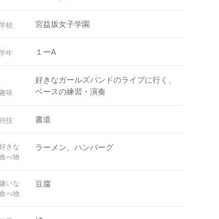
宮益坂女子学園
学校
１ーA
学年
好きなガールズバンドのライブに行く、
ベースの練習・演奏
趣味
書道
特技
好きな
ラーメン、ハンバーグ
食べ物
嫌いな
豆腐
食べ物