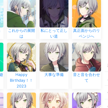
』
これからの展開
私にとって正し
真正面からのリ
は
い道
ベンジへ
雪遊
Happy
大事な準備
音と音を合わせ
Birthday！！
て
2023