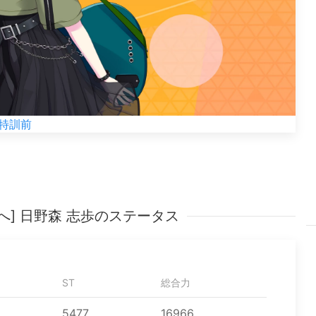
特訓前
へ] 日野森 志歩のステータス
ST
総合力
5477
16966