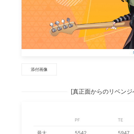
添付画像
[真正面からのリベンジ
PF
TE
最大
5542
5947