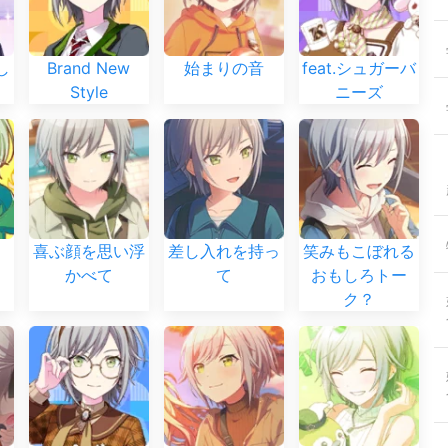
し
Brand New
始まりの音
feat.シュガーバ
Style
ニーズ
喜ぶ顔を思い浮
差し入れを持っ
笑みもこぼれる
！
かべて
て
おもしろトー
ク？