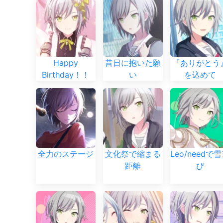
Happy
昔日に抱いた願
『ありがとう
Birthday！！
い
を込めて
全力のステージ
文化祭で縮まる
Leo/needで
距離
び