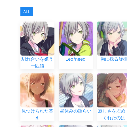
ALL
馴れ合いを嫌う
Leo/need
胸に残る旋
一匹狼
見つけられた答
昼休みの語らい
寂しさを埋め
え
くれたのは