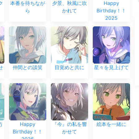
ク
本番を待ちなが
夕景、秋風に吹
Happy
ら
かれて
Birthday！！
2025
せ
仲間との談笑
目覚めと共に
星々を見上げて
う
Happy
『今』の私を響
絵本を一緒に
Birthday！！
かせて
2026