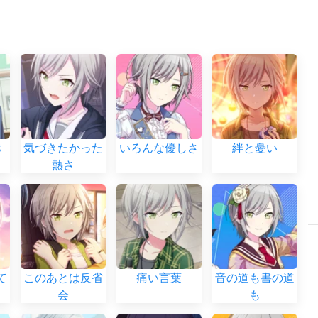
律
気づきたかった
いろんな優しさ
絆と憂い
熱さ
て
このあとは反省
痛い言葉
音の道も書の道
会
も