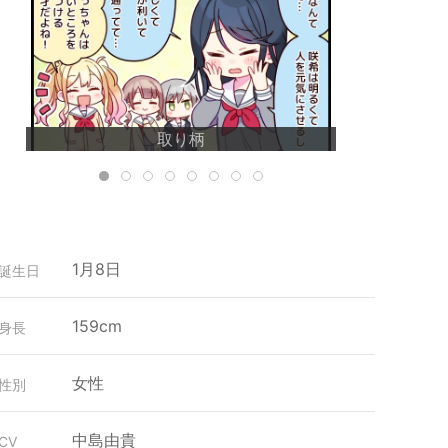
取り柄
1月8日
誕生日
159cm
身長
女性
性別
中島由貴
CV