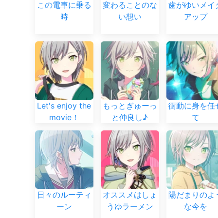
この電車に乗る
変わることのな
歯がゆいメイ
時
い想い
アップ
Let's enjoy the
もっとぎゅーっ
衝動に身を任
movie！
と仲良し♪
て
日々のルーティ
オススメはしょ
陽だまりのよ
ーン
うゆラーメン
な今を