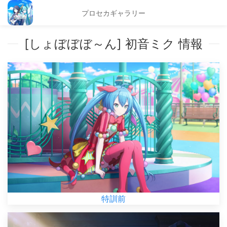
プロセカギャラリー
[しょぼぼぼ～ん] 初音ミク 情報
特訓前