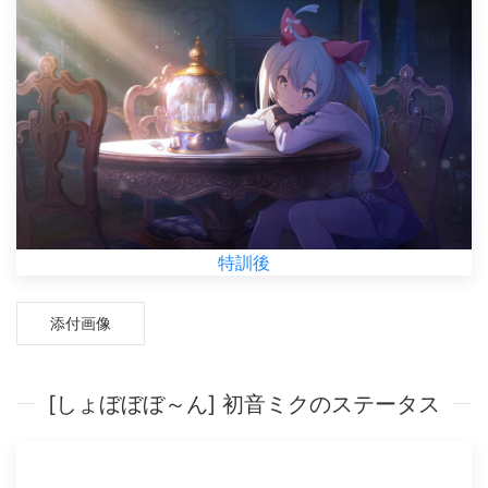
特訓後
添付画像
[しょぼぼぼ～ん] 初音ミクのステータス