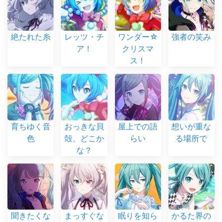
絶たれた糸
レッツ・チ
ワンダー☆
強者の笑み
ア！
クリスマ
ス！
育ちゆく音
おっきな貝
屋上での語
想いが重な
色
殻、どこか
らい
る場所で
な？
聞きたくな
まっすぐな
眠りを知ら
かるた界の