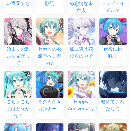
い言葉でも
歌詞
ぬ怠惰な未
トップアイ
亡人
ドル？
始まりの想
セカイの衣
風に舞う花
代役に挑
いを見守っ
装室へご案
びらの中で
戦！
て
内♪
こちょこち
ミクミク☆
Happy
せめて、わ
ょはどうか
ガンナー！
Anniversary！！
たしに
な？