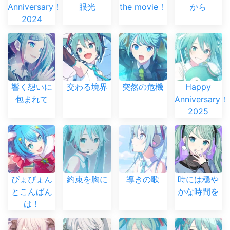
Anniversary！！
眼光
the movie！
から
2024
響く想いに
交わる境界
突然の危機
Happy
包まれて
Anniversary
2025
ぴょぴょん
約束を胸に
導きの歌
時には穏や
とこんばん
かな時間を
は！