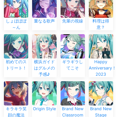
しょぼぼぼ
重なる歌声
先輩の視線
料理は得
～ん
意？
初めてのス
横浜ガイド
ギラギラし
Happy
トリート！
はグルメの
てこそ
Anniversary
予感♪
2023
キラキラ笑
Origin Style
Brand New
Brand New
顔の魔法
Classroom
Stage