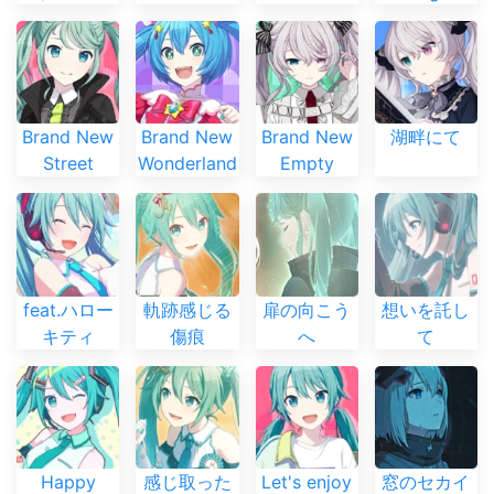
Brand New
Brand New
Brand New
湖畔にて
Street
Wonderland
Empty
feat.ハロー
軌跡感じる
扉の向こう
想いを託し
キティ
傷痕
へ
て
Happy
感じ取った
Let's enjoy
窓のセカイ