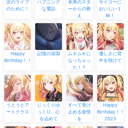
次のライブ
ハプニング
未来のスタ
サイコーに
のために！
な電話
ーからの教
おいしい１
え
杯！
Happy
記憶の深淵
ムキムキに
優しさに背
Birthday！！
なっちゃっ
中を預けて
た！？
うとうとア
じっくりゆ
すべて受け
Happy
ートクラス
っくり、心
止める覚悟
Birthday！！
を込めて
を
2023