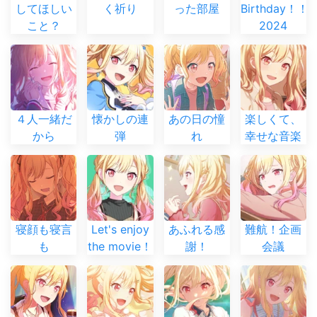
してほしい
く祈り
った部屋
Birthday！！
こと？
2024
４人一緒だ
懐かしの連
あの日の憧
楽しくて、
から
弾
れ
幸せな音楽
寝顔も寝言
Let's enjoy
あふれる感
難航！企画
も
the movie！
謝！
会議