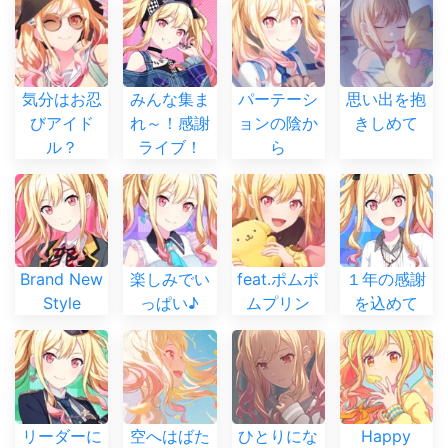
気分はお忍
みんな集ま
パーテーシ
思い出を抱
びアイド
れ～！感謝
ョンの陰か
きしめて
ル？
ライブ！
ら
Brand New
楽しみでい
feat.ポムポ
１年の感謝
Style
っぱい♪
ムプリン
を込めて
リーダーに
空へはばた
ひとりにな
Happy