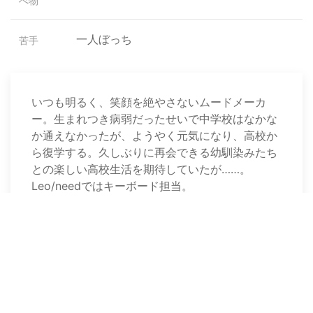
べ物
一人ぼっち
苦手
いつも明るく、笑顔を絶やさないムードメーカ
ー。生まれつき病弱だったせいで中学校はなかな
か通えなかったが、ようやく元気になり、高校か
ら復学する。久しぶりに再会できる幼馴染みたち
との楽しい高校生活を期待していたが……。
Leo/needではキーボード担当。
スポンサーリンク
gamedbs