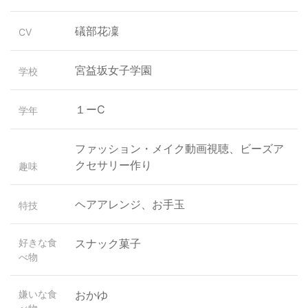
礒部花凜
CV
宮益坂女子学園
学校
１ーC
学年
ファッション・メイク動画視聴、ビーズア
クセサリー作り
趣味
ヘアアレンジ、お手玉
特技
好きな食
スナック菓子
べ物
嫌いな食
おかゆ