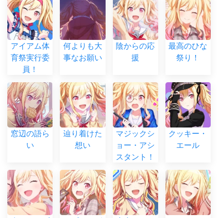
アイアム体
何よりも大
陰からの応
最高のひな
育祭実行委
事なお願い
援
祭り！
員！
窓辺の語ら
辿り着けた
マジックシ
クッキー・
い
想い
ョー・アシ
エール
スタント！