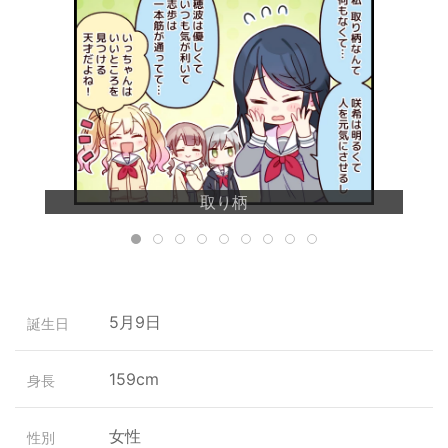
取り柄
5月9日
誕生日
159cm
身長
女性
性別